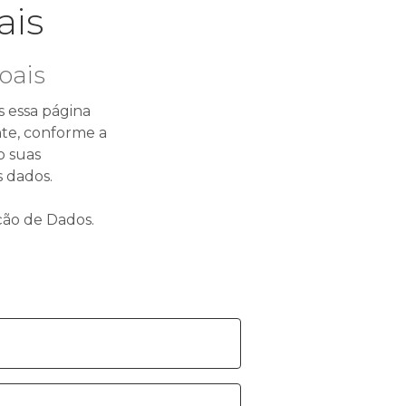
ais
oais
s essa página
nte, conforme a
o suas
s dados.
ção de Dados.